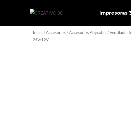
Ir
al
Impresoras
contenido
Inicio
/
Accesorios
/
Accesorios Anycubic
/ Ventilador
24V/12V