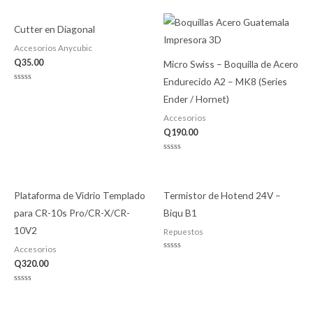
de
con
5
0
de
5
Cutter en Diagonal
Accesorios Anycubic
Q
35.00
Micro Swiss – Boquilla de Acero
Endurecido A2 – MK8 (Series
Valorado
con
Ender / Hornet)
0
de
Accesorios
5
Q
190.00
Valorado
con
0
de
5
Plataforma de Vidrio Templado
Termistor de Hotend 24V –
para CR-10s Pro/CR-X/CR-
Biqu B1
10V2
Repuestos
Accesorios
Valorado
Q
320.00
con
0
de
5
Valorado
con
0
de