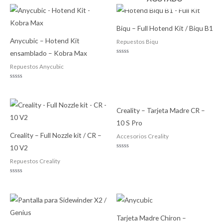
0
de
5
Biqu – Full Hotend Kit / Biqu B1
Anycubic – Hotend Kit
Repuestos Biqu
ensamblado – Kobra Max
Valorado
con
Repuestos Anycubic
0
de
5
Valorado
con
0
de
5
Creality – Tarjeta Madre CR –
10 S Pro
Creality – Full Nozzle kit / CR –
Accesorios Creality
10 V2
Valorado
con
Repuestos Creality
0
de
5
Valorado
con
0
de
5
Tarjeta Madre Chiron –