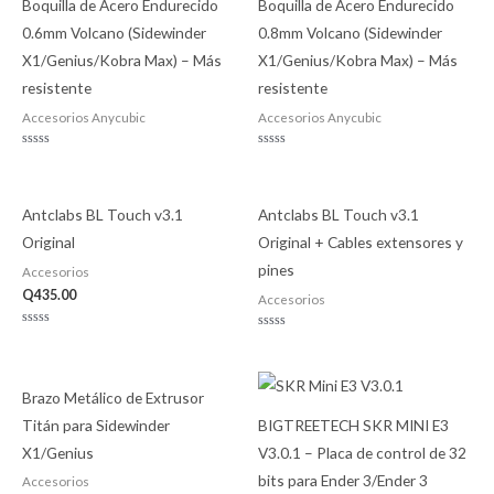
Boquilla de Acero Endurecido
Boquilla de Acero Endurecido
0.6mm Volcano (Sidewinder
0.8mm Volcano (Sidewinder
X1/Genius/Kobra Max) – Más
X1/Genius/Kobra Max) – Más
resistente
resistente
Accesorios Anycubic
Accesorios Anycubic
Valorado
Valorado
con
con
0
0
de
de
5
5
Antclabs BL Touch v3.1
Antclabs BL Touch v3.1
Original
Original + Cables extensores y
pines
Accesorios
Q
435.00
Accesorios
Valorado
Valorado
con
con
0
0
de
de
5
5
Brazo Metálico de Extrusor
Titán para Sidewinder
BIGTREETECH SKR MINI E3
X1/Genius
V3.0.1 – Placa de control de 32
bits para Ender 3/Ender 3
Accesorios