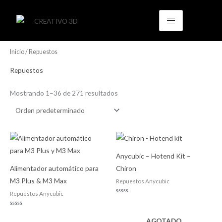
Ir
al
contenido
Inicio
/ Repuestos
Repuestos
Mostrando 1–36 de 271 resultados
Anycubic – Hotend Kit –
Alimentador automático para
Chiron
M3 Plus & M3 Max
Repuestos Anycubic
Repuestos Anycubic
Valorado
con
0
Valorado
de
con
AGOTADO
5