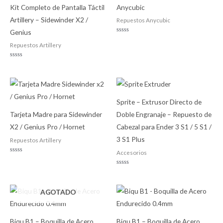
Kit Completo de Pantalla Táctil
Anycubic
Artillery – Sidewinder X2 /
Repuestos Anycubic
Genius
Valorado
con
Repuestos Artillery
0
de
5
Valorado
con
0
de
5
Sprite – Extrusor Directo de
Tarjeta Madre para Sidewinder
Doble Engranaje – Repuesto de
X2 / Genius Pro / Hornet
Cabezal para Ender 3 S1 / 5 S1 /
3 S1 Plus
Repuestos Artillery
Accesorios
Valorado
con
0
Valorado
de
con
5
0
de
AGOTADO
5
Biqu B1 – Boquilla de Acero
Biqu B1 – Boquilla de Acero