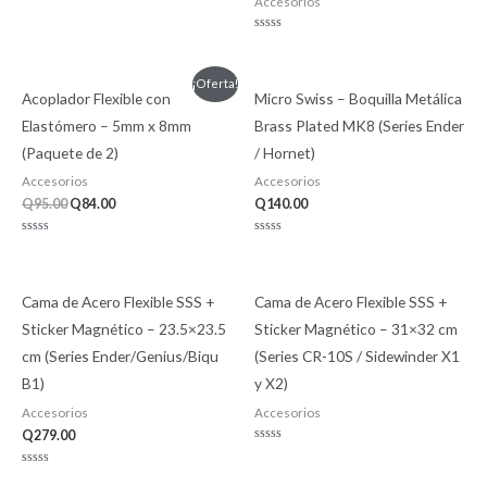
Accesorios
Valorado
con
0
Valorado
de
con
5
0
de
El
El
¡Oferta!
5
Acoplador Flexible con
Micro Swiss – Boquilla Metálica
precio
precio
original
actual
Elastómero – 5mm x 8mm
Brass Plated MK8 (Series Ender
era:
es:
Q95.00.
Q84.00.
(Paquete de 2)
/ Hornet)
Accesorios
Accesorios
Q
95.00
Q
84.00
Q
140.00
Valorado
Valorado
con
con
0
0
de
de
5
5
Cama de Acero Flexible SSS +
Cama de Acero Flexible SSS +
Sticker Magnético – 23.5×23.5
Sticker Magnético – 31×32 cm
cm (Series Ender/Genius/Biqu
(Series CR-10S / Sidewinder X1
B1)
y X2)
Accesorios
Accesorios
Q
279.00
Valorado
con
0
Valorado