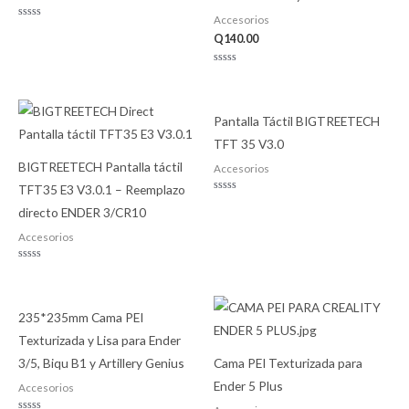
Accesorios
Valorado
con
Q
140.00
0
de
5
Valorado
con
0
de
5
Pantalla Táctil BIGTREETECH
TFT 35 V3.0
BIGTREETECH Pantalla táctil
Accesorios
TFT35 E3 V3.0.1 – Reemplazo
Valorado
directo ENDER 3/CR10
con
0
de
Accesorios
5
Valorado
con
0
de
5
235*235mm Cama PEI
Texturizada y Lisa para Ender
3/5, Biqu B1 y Artillery Genius
Cama PEI Texturizada para
Ender 5 Plus
Accesorios