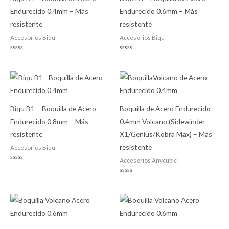
Endurecido 0.4mm – Más
Endurecido 0.6mm – Más
resistente
resistente
Accesorios Biqu
Accesorios Biqu
Valorado
Valorado
con
con
0
0
de
de
5
5
Biqu B1 – Boquilla de Acero
Boquilla de Acero Endurecido
Endurecido 0.8mm – Más
0.4mm Volcano (Sidewinder
resistente
X1/Genius/Kobra Max) – Más
resistente
Accesorios Biqu
Accesorios Anycubic
Valorado
con
0
Valorado
de
con
5
0
de
5