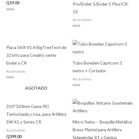
Q
59.00
Pro/Ender 5/Ender 5 Plus/CR-
10
Valorado
con
Accesorios
0
de
5
Valorado
con
0
de
5
Placa SKR V1.4 BigTreeTech de
32 bits para Creality series
Ender y CR
Tubo Bowden Capricorn 1
metro + Cortador
Accesorios
Accesorios
Valorado
con
AGOTADO
0
Valorado
de
con
5
0
de
5
310*320mm Cama PEI
Texturizada y Lisa, para Artillery
SW X1 y Series CR
Micro Swiss – Boquilla Metálica
Brass Plated para Artillery
Accesorios
Q
399.00
Sidewinder X1 y Genius