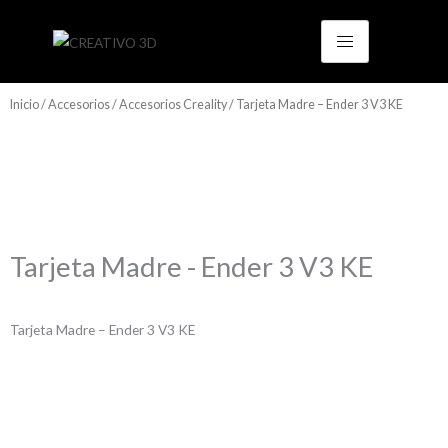
Ir
al
contenido
Inicio
/
Accesorios
/
Accesorios Creality
/ Tarjeta Madre – Ender 3 V3 KE
Tarjeta Madre - Ender 3 V3 KE
Tarjeta Madre – Ender 3 V3 KE