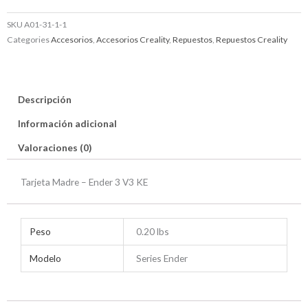
SKU
A01-31-1-1
Categories
Accesorios
,
Accesorios Creality
,
Repuestos
,
Repuestos Creality
Descripción
Información adicional
Valoraciones (0)
Tarjeta Madre – Ender 3 V3 KE
Peso
0.20 lbs
Modelo
Series Ender