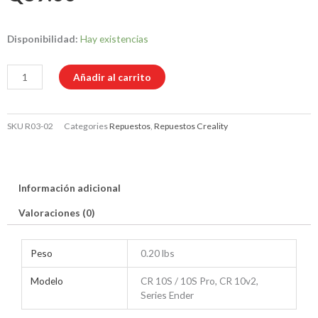
Sensor
Disponibilidad:
Hay existencias
de
Límite
Añadir al carrito
XYZ
(Paquete
SKU
R03-02
Categories
Repuestos
,
Repuestos Creality
de
3)
-
Original
Información adicional
Creality
Valoraciones (0)
cantidad
Peso
0.20 lbs
Modelo
CR 10S / 10S Pro, CR 10v2,
Series Ender