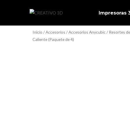
Ir
al
Impresoras
contenido
Inicio
/
Accesorios
/
Accesorios Anycubic
/ Resortes d
Caliente (Paquete de 4)