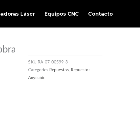
badoras Láser
Equipos CNC
Contacto
obra
SKU
RA-07-00599-3
Categories
Repuestos
,
Repuestos
Anycubic