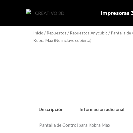
Ir
al
Impresoras
contenido
Inicio
/
Repuestos
/
Repuestos Anycubic
/ Pantalla de
Kobra Max (No incluye cubierta)
Descripción
Información adicional
Pantalla de Control para Kobra Max