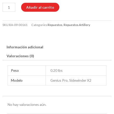
X
Añadir al carrito
/
Z
SKU
RA-09-00161
Categories
Repuestos
,
Repuestos Artillery
40
mm
cantidad
Información adicional
Valoraciones (0)
Peso
0.20 lbs
Modelo
Genius Pro, Sidewinder X2
No hay valoraciones aún.