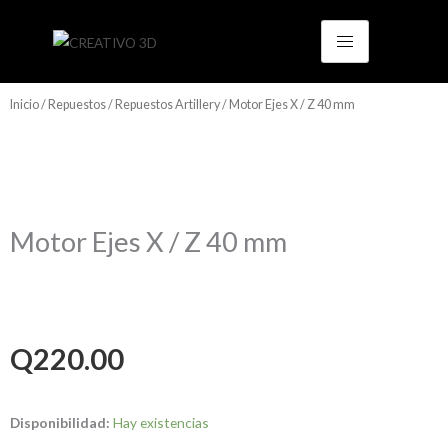
Ir
al
contenido
Inicio
/
Repuestos
/
Repuestos Artillery
/ Motor Ejes X / Z 40 mm
Motor Ejes X / Z 40 mm
Q
220.00
Motor
Disponibilidad:
Hay existencias
Ejes