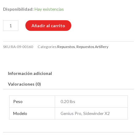
Motor
Disponibilidad:
Hay existencias
del
Extrusor
Añadir al carrito
24
mm
SKU
RA-09-00160
Categories
Repuestos
,
Repuestos Artillery
-
Para
Artillery
Genius
Información adicional
o
Valoraciones (0)
Sidewinder
cantidad
Peso
0.20 lbs
Modelo
Genius Pro, Sidewinder X2