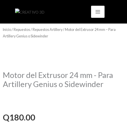
Ir
al
contenido
Inicio
/
Repuestos
/
Repuestos Artillery
/ Motor del Extrusor 24 mm – Para
Artillery Genius o Sidewinder
Motor del Extrusor 24 mm - Para
Artillery Genius o Sidewinder
Q
180.00