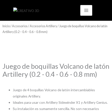
Ir
al
contenido
Inicio
/
Accesorios
/
Accesorios Artillery
/ Juego de boquillas Volcano de latón
Artillery (0.2 – 0.4 – 0.6 – 0.8 mm)
Juego de boquillas Volcano de latón
Artillery (0.2 - 0.4 - 0.6 - 0.8 mm)
Juego de 4 boquillas Volcano de latón intercambiables
originales Artillery.
Ideales para usar con Artillery Sidewinder X1 y Artillery Genius.
Su instalación es sumamente sencilla. No son necesarios