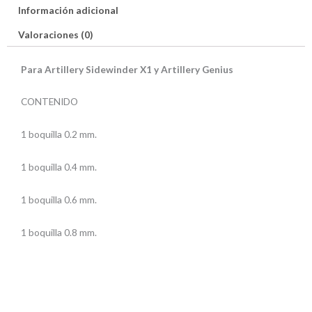
Información adicional
0.6
-
Valoraciones (0)
0.8
mm)
Para Artillery Sidewinder X1 y Artillery Genius
cantidad
CONTENIDO
1 boquilla 0.2 mm.
1 boquilla 0.4 mm.
1 boquilla 0.6 mm.
1 boquilla 0.8 mm.