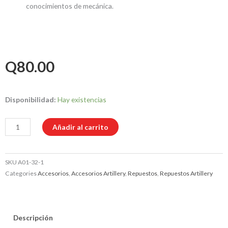
conocimientos de mecánica.
Q
80.00
Juego
Disponibilidad:
Hay existencias
de
boquillas
Añadir al carrito
Volcano
de
SKU
A01-32-1
latón
Categories
Accesorios
,
Accesorios Artillery
,
Repuestos
,
Repuestos Artillery
Artillery
(0.2
-
0.4
Descripción
-