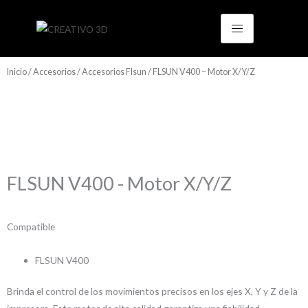
Ir
al
contenido
Inicio
/
Accesorios
/
Accesorios Flsun
/ FLSUN V400 – Motor X/Y/Z
FLSUN V400 - Motor X/Y/Z
Compatible
FLSUN V400
Brinda el control de los movimientos precisos en los ejes X, Y y Z de la