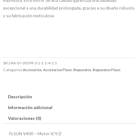
impresora. Este motor de alta calidad garantiza una fiabilidad
excepcional y una durabilidad prolongada, gracias a su diseño robusto
y su fabricación meticulosa.
SKU
RA-07-00599-3-1-1-1-4-1-5
Categories
Accesorios
,
Accesorios Flsun
,
Repuestos
,
Repuestos Flsun
Descripción
Información adicional
Valoraciones (0)
FLSUN V400 – Motor X/Y/Z