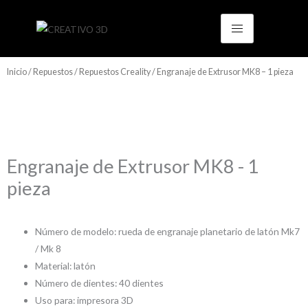
Ir
al
contenido
Inicio
/
Repuestos
/
Repuestos Creality
/ Engranaje de Extrusor MK8 – 1 pieza
Engranaje de Extrusor MK8 - 1
pieza
Número de modelo: rueda de engranaje planetario de latón Mk7
/ Mk 8
Material: latón
Número de dientes: 40 dientes
Uso para: impresora 3D