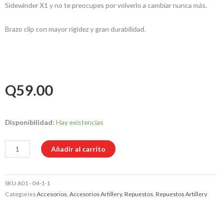
Sidewinder X1 y no te preocupes por volverlo a cambiar nunca más.
Brazo clip con mayor rigidez y gran durabilidad.
Q
59.00
Brazo
Disponibilidad:
Hay existencias
Metálico
de
Añadir al carrito
Extrusor
Titán
SKU
A01 - 04-1-1
para
Categories
Accesorios
,
Accesorios Artillery
,
Repuestos
,
Repuestos Artillery
Sidewinder
X1/Genius
cantidad