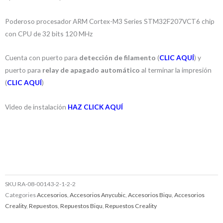
Poderoso procesador ARM Cortex-M3 Series STM32F207VCT6 chip
con CPU de 32 bits 120 MHz
Cuenta con puerto para
detección de filamento
(
CLIC AQUÍ
) y
puerto para
relay de apagado automático
al terminar la impresión
(
CLIC AQUÍ
)
Video de instalación
HAZ CLICK AQUÍ
SKU
RA-08-00143-2-1-2-2
Categories
Accesorios
,
Accesorios Anycubic
,
Accesorios Biqu
,
Accesorios
Creality
,
Repuestos
,
Repuestos Biqu
,
Repuestos Creality