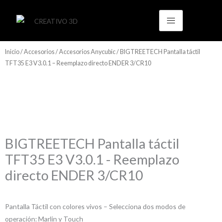
Ir
al
contenido
Inicio
/
Accesorios
/
Accesorios Anycubic
/ BIGTREETECH Pantalla táctil
TFT35 E3 V3.0.1 – Reemplazo directo ENDER 3/CR10
BIGTREETECH Pantalla táctil
TFT35 E3 V3.0.1 - Reemplazo
directo ENDER 3/CR10
Pantalla Táctil con colores vivos – Selecciona dos modos de
operación: Marlin y Touch