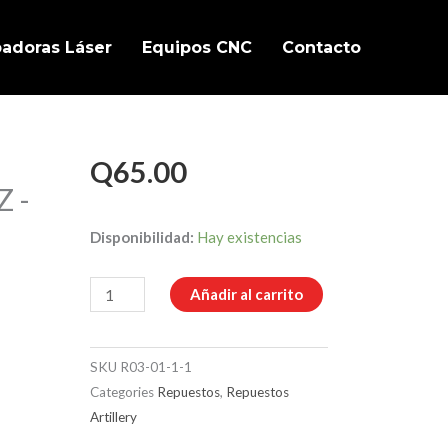
badoras Láser
Equipos CNC
Contacto
Q
65.00
Z -
Genius
Disponibilidad:
Hay existencias
-
Correa
Añadir al carrito
dentada
Sincronizadora
SKU
R03-01-1-1
de
Categories
Repuestos
,
Repuestos
Varillas
Artillery
Z