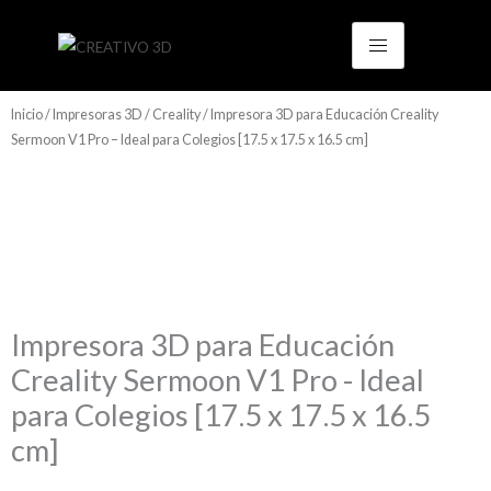
Ir
al
contenido
Inicio
/
Impresoras 3D
/
Creality
/ Impresora 3D para Educación Creality
Sermoon V1 Pro – Ideal para Colegios [17.5 x 17.5 x 16.5 cm]
Impresora 3D para Educación
Creality Sermoon V1 Pro - Ideal
para Colegios [17.5 x 17.5 x 16.5
cm]