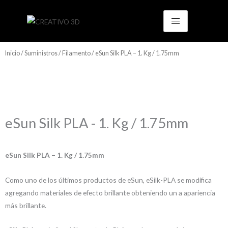
Ir
al
contenido
Inicio
/
Suministros
/
Filamento
/ eSun Silk PLA – 1. Kg / 1.75mm
eSun Silk PLA - 1. Kg / 1.75mm
eSun Silk PLA – 1. Kg / 1.75mm
Como uno de los últimos productos de eSun, eSilk-PLA se modifica
agregando materiales de efecto brillante obteniendo un a apariencia
más brillante.