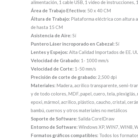
alimentación, 1 cable USB, 1 video de instrucciones, 
Área de Trabajo Efectivo:
50 x 40 CM
Áltura de Trabajo:
Plataforma eléctrica con altura a
de hasta 15 CM
Asistencia de Aire:
Sí
Puntero Láser incroporado en Cabezal:
Sí
Lentes y Espejos:
Alta Calidad Importados de EE. UU
Velocidad de Grabado:
1- 1000 mm/s
Velocidad de Corte:
1-50 mm/s
Precisión de corte de grabado:
2,500 dpi
Materiales:
Madera, acrílico transparente, semi-tra
y de todo colores, MDF, papel, cuero, tela, plexiglás,
epoxi, mármol, acrílico, plástico, caucho, cristal, cerá
bambú, cuernos y otros materiales no metálicos
Soporte de Software:
Salida CorelDraw
Entorno de Software:
Windows XP, WIN7, WIN8, 
Formatos gráficos compatibles:
Todos los formato