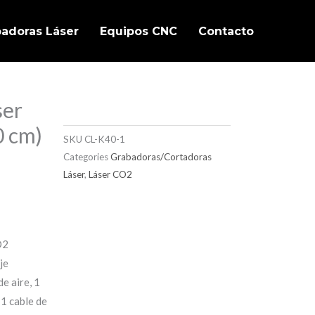
badoras Láser
Equipos CNC
Contacto
ser
0 cm)
SKU
CL-K40-1
Categories
Grabadoras/Cortadoras
Láser
,
Láser CO2
O2
je
e aire, 1
 1 cable de