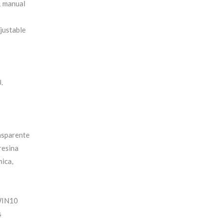
1 manual
justable
.
nsparente
 resina
mica,
WIN10
s