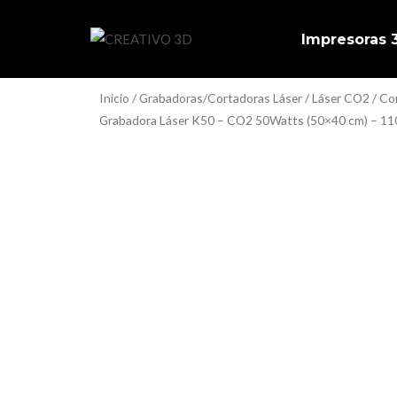
Ir
al
Impresoras
contenido
Inicio
/
Grabadoras/Cortadoras Láser
/
Láser CO2
/ Co
Grabadora Láser K50 – CO2 50Watts (50×40 cm) – 1