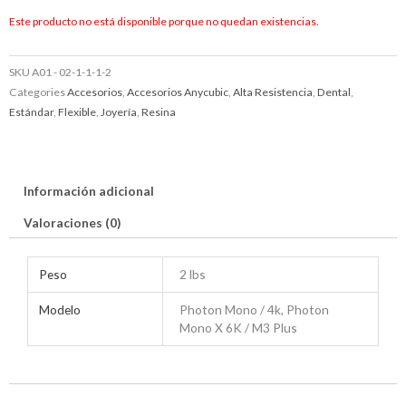
Este producto no está disponible porque no quedan existencias.
SKU
A01 - 02-1-1-1-2
Categories
Accesorios
,
Accesorios Anycubic
,
Alta Resistencia
,
Dental
,
Estándar
,
Flexible
,
Joyería
,
Resina
Información adicional
Valoraciones (0)
Peso
2 lbs
Modelo
Photon Mono / 4k, Photon
Mono X 6K / M3 Plus