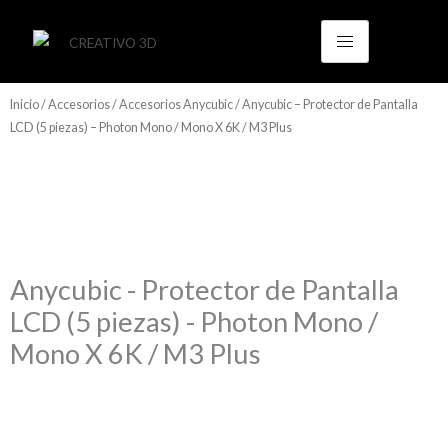
Ir
al
contenido
Inicio
/
Accesorios
/
Accesorios Anycubic
/ Anycubic – Protector de Pantalla
LCD (5 piezas) – Photon Mono / Mono X 6K / M3 Plus
Anycubic - Protector de Pantalla
LCD (5 piezas) - Photon Mono /
Mono X 6K / M3 Plus