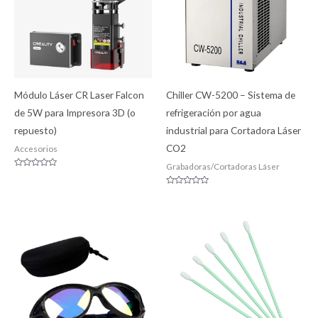
Módulo Láser CR Laser Falcon
Chiller CW-5200 – Sistema de
de 5W para Impresora 3D (o
refrigeración por agua
repuesto)
industrial para Cortadora Láser
CO2
Accesorios
Grabadoras/Cortadoras Láser
Valorado
con
0
Valorado
de
con
5
0
de
5