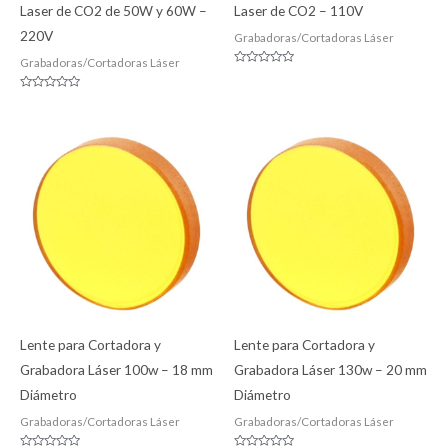
Laser de CO2 de 50W y 60W –
Laser de CO2 – 110V
220V
Grabadoras/Cortadoras Láser
Grabadoras/Cortadoras Láser
Valorado
con
0
Valorado
de
con
5
0
de
5
Lente para Cortadora y
Lente para Cortadora y
Grabadora Láser 100w – 18 mm
Grabadora Láser 130w – 20 mm
Diámetro
Diámetro
Grabadoras/Cortadoras Láser
Grabadoras/Cortadoras Láser