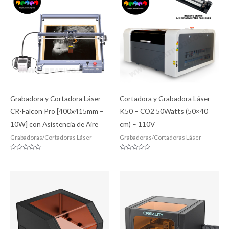
Grabadora y Cortadora Láser
Cortadora y Grabadora Láser
CR-Falcon Pro [400x415mm –
K50 – CO2 50Watts (50×40
10W] con Asistencia de Aire
cm) – 110V
Grabadoras/Cortadoras Láser
Grabadoras/Cortadoras Láser
Valorado
Valorado
con
con
0
0
de
de
5
5