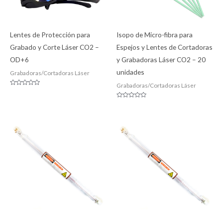
Lentes de Protección para
Isopo de Micro-fibra para
Grabado y Corte Láser CO2 –
Espejos y Lentes de Cortadoras
OD+6
y Grabadoras Láser CO2 – 20
unidades
Grabadoras/Cortadoras Láser
Grabadoras/Cortadoras Láser
Valorado
con
0
Valorado
de
con
5
0
de
5