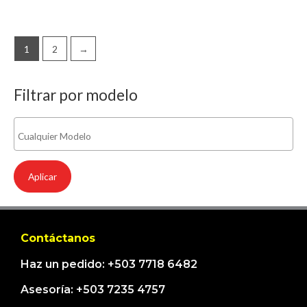
Valorado
Valorado
con
con
0
0
de
de
5
5
1
2
→
Filtrar por modelo
Aplicar
Contáctanos
Haz un pedido: +503 7718 6482
Asesoría: +503 7235 4757