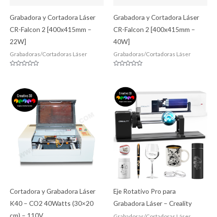
Grabadora y Cortadora Láser
Grabadora y Cortadora Láser
CR-Falcon 2 [400x415mm –
CR-Falcon 2 [400x415mm –
22W]
40W]
Grabadoras/Cortadoras Láser
Grabadoras/Cortadoras Láser
Valorado
Valorado
con
con
0
0
de
de
5
5
Cortadora y Grabadora Láser
Eje Rotativo Pro para
K40 – CO2 40Watts (30×20
Grabadora Láser – Creality
cm) – 110V
Grabadoras/Cortadoras Láser