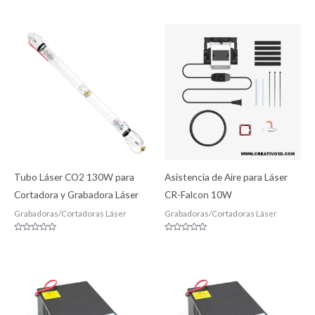
Valorado
Valorado
con
con
0
0
de
de
5
5
Tubo Láser CO2 130W para
Asistencia de Aire para Láser
Cortadora y Grabadora Láser
CR-Falcon 10W
Grabadoras/Cortadoras Láser
Grabadoras/Cortadoras Láser
Valorado
Valorado
con
con
0
0
de
de
5
5