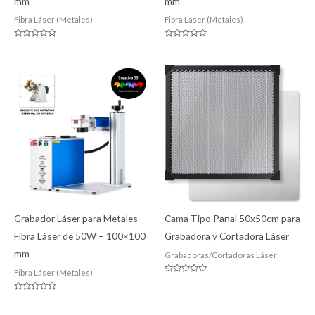
mm
mm
Fibra Láser (Metales)
Fibra Láser (Metales)
Valorado
Valorado
con
con
0
0
de
de
5
5
Grabador Láser para Metales –
Cama Tipo Panal 50x50cm para
Fibra Láser de 50W – 100×100
Grabadora y Cortadora Láser
mm
Grabadoras/Cortadoras Láser
Fibra Láser (Metales)
Valorado
con
0
Valorado
de
con
5
0