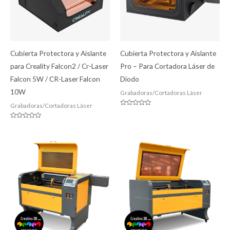
Cubierta Protectora y Aislante
Cubierta Protectora y Aislante
para Creality Falcon2 / Cr-Laser
Pro – Para Cortadora Láser de
Falcon 5W / CR-Laser Falcon
Diodo
10W
Grabadoras/Cortadoras Láser
Grabadoras/Cortadoras Láser
Valorado
con
0
Valorado
de
con
5
0
de
5