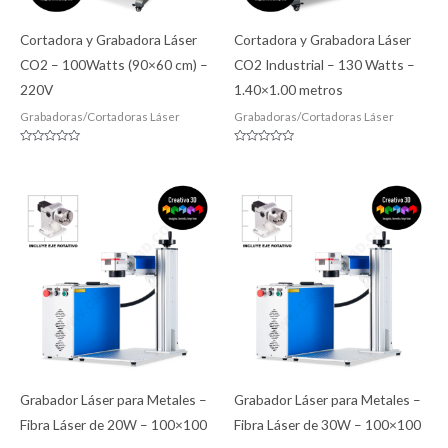
Cortadora y Grabadora Láser
Cortadora y Grabadora Láser
CO2 – 100Watts (90×60 cm) –
CO2 Industrial – 130 Watts –
220V
1.40×1.00 metros
Grabadoras/Cortadoras Láser
Grabadoras/Cortadoras Láser
Valorado
Valorado
con
con
0
0
de
de
5
5
Grabador Láser para Metales –
Grabador Láser para Metales –
Fibra Láser de 20W – 100×100
Fibra Láser de 30W – 100×100