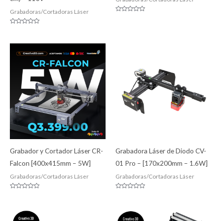
Grabadoras/Cortadoras Láser
Valorado
con
0
Valorado
de
con
5
0
de
5
Grabador y Cortador Láser CR-
Grabadora Láser de Diodo CV-
Falcon [400x415mm – 5W]
01 Pro – [170x200mm – 1.6W]
Grabadoras/Cortadoras Láser
Grabadoras/Cortadoras Láser
Valorado
Valorado
con
con
0
0
de
de
5
5