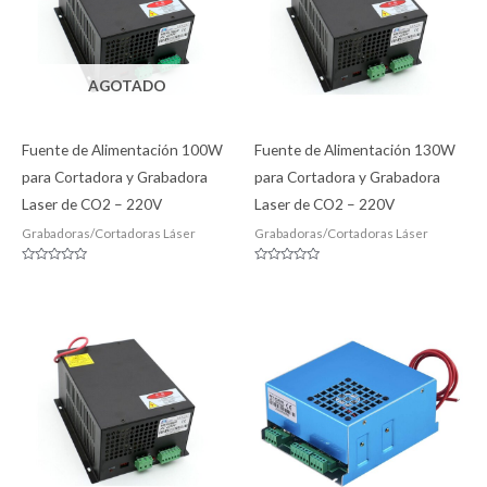
AGOTADO
Fuente de Alimentación 100W
Fuente de Alimentación 130W
para Cortadora y Grabadora
para Cortadora y Grabadora
Laser de CO2 – 220V
Laser de CO2 – 220V
Grabadoras/Cortadoras Láser
Grabadoras/Cortadoras Láser
Valorado
Valorado
con
con
0
0
de
de
5
5