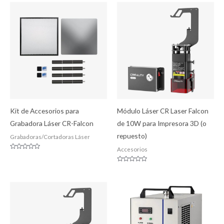
de
5
Kit de Accesorios para
Módulo Láser CR Laser Falcon
Grabadora Láser CR-Falcon
de 10W para Impresora 3D (o
repuesto)
Grabadoras/Cortadoras Láser
Accesorios
Valorado
con
0
Valorado
de
con
5
0
de
5